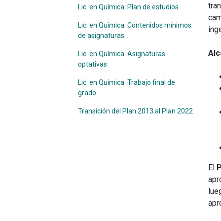
tra
Lic. en Química: Plan de estudios
cam
Lic. en Química: Contenidos mínimos
ing
de asignaturas
Alc
Lic. en Química: Asignaturas
optativas
Lic. en Química: Trabajo final de
grado
Transición del Plan 2013 al Plan 2022
El
P
apr
lue
apr