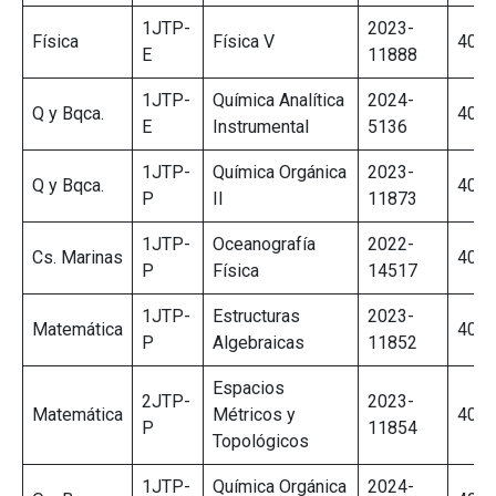
1JTP-
2023-
Física
Física V
405/
E
11888
1JTP-
Química Analítica
2024-
Q y Bqca.
406/
E
Instrumental
5136
1JTP-
Química Orgánica
2023-
Q y Bqca.
406/
P
II
11873
1JTP-
Oceanografía
2022-
Cs. Marinas
407/
P
Física
14517
1JTP-
Estructuras
2023-
Matemática
409/
P
Algebraicas
11852
Espacios
2JTP-
2023-
Matemática
Métricos y
409/
P
11854
Topológicos
1JTP-
Química Orgánica
2024-