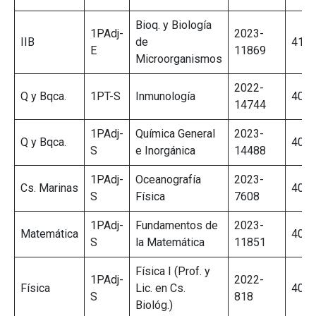
Bioq. y Biología
1PAdj-
2023-
IIB
de
411/
E
11869
Microorganismos
2022-
Q y Bqca.
1PT-S
Inmunología
406/
14744
1PAdj-
Química General
2023-
Q y Bqca.
406/
S
e Inorgánica
14488
1PAdj-
Oceanografía
2023-
Cs. Marinas
407/
S
Física
7608
1PAdj-
Fundamentos de
2023-
Matemática
409/
S
la Matemática
11851
Física I (Prof. y
1PAdj-
2022-
Física
Lic. en Cs.
405/
S
818
Biológ.)